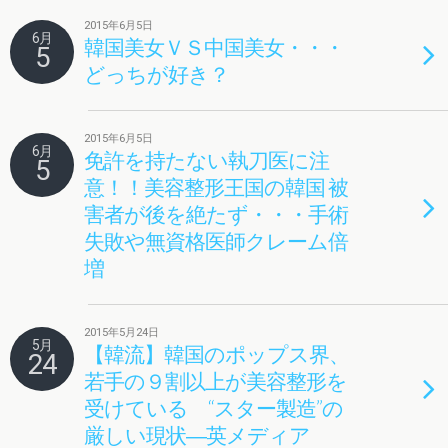
2015年6月5日
6月
韓国美女ＶＳ中国美女・・・
5
どっちが好き？
2015年6月5日
6月
免許を持たない執刀医に注
5
意！！美容整形王国の韓国 被
害者が後を絶たず・・・手術
失敗や無資格医師クレーム倍
増
2015年5月24日
5月
【韓流】韓国のポップス界、
24
若手の９割以上が美容整形を
受けている “スター製造”の
厳しい現状―英メディア