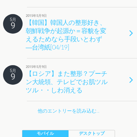
2015年5月9日
5月
【韓国】韓国人の整形好き、
9
朝鮮戦争が起源か＝容貌を変
えるためなら手段いとわず
―台湾紙[04/19]
2015年5月9日
5月
【ロシア】また整形？プーチ
9
ン大統領、テレビでお肌ツル
ツル・・しわ消える
他のエントリーを読み込む…
モバイル
デスクトップ