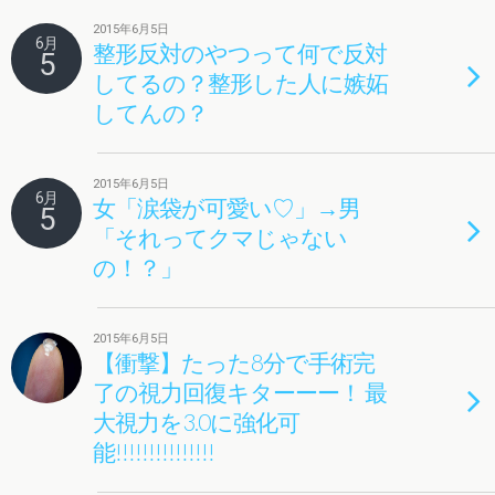
2015年6月5日
6月
整形反対のやつって何で反対
5
してるの？整形した人に嫉妬
してんの？
2015年6月5日
6月
女「涙袋が可愛い♡」→男
5
「それってクマじゃない
の！？」
2015年6月5日
【衝撃】たった8分で手術完
了の視力回復キターーー！ 最
大視力を3.0に強化可
能!!!!!!!!!!!!!!!