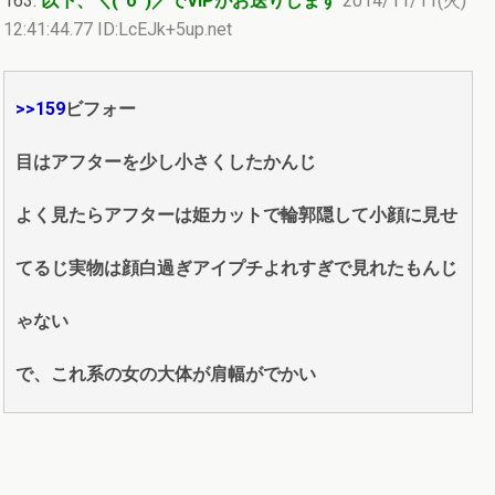
163:
以下、＼(^o^)／でVIPがお送りします
2014/11/11(火)
12:41:44.77 ID:LcEJk+5up.net
>>159
ビフォー
目はアフターを少し小さくしたかんじ
よく見たらアフターは姫カットで輪郭隠して小顔に見せ
てるじ実物は顔白過ぎアイプチよれすぎで見れたもんじ
ゃない
で、これ系の女の大体が肩幅がでかい