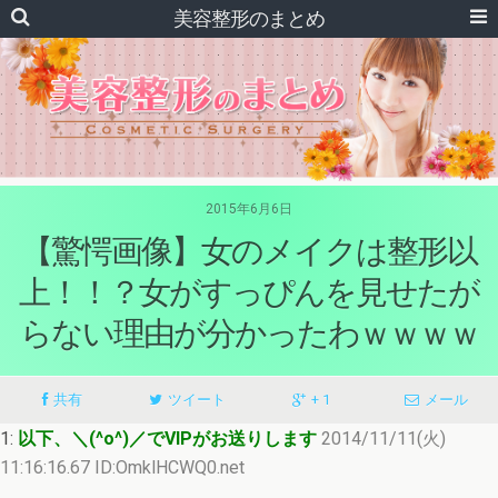
美容整形のまとめ
2015年6月6日
【驚愕画像】女のメイクは整形以
上！！？女がすっぴんを見せたが
らない理由が分かったわｗｗｗｗ
共有
ツイート
+ 1
メール
1:
以下、＼(^o^)／でVIPがお送りします
2014/11/11(火)
11:16:16.67 ID:OmklHCWQ0.net