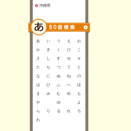
沖縄県
あ
い
う
え
お
か
き
く
け
こ
さ
し
す
せ
そ
た
ち
つ
て
と
な
に
ぬ
ね
の
は
ひ
ふ
へ
ほ
ま
み
む
め
も
や
ゆ
よ
ら
り
る
れ
ろ
わ