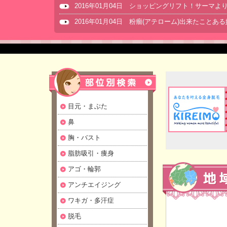
2016年01月04日 ショッピングリフト！サーマ
2016年01月04日 粉瘤(アテローム)出来たことあ
目元・まぶた
鼻
胸・バスト
脂肪吸引・痩身
アゴ・輪郭
アンチエイジング
ワキガ・多汗症
脱毛