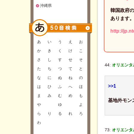
沖縄県
韓国政府の
あります
http://j
あ
い
う
え
お
か
き
く
け
こ
さ
し
す
せ
そ
44:
オリエンタル
た
ち
つ
て
と
な
に
ぬ
ね
の
>>1
は
ひ
ふ
へ
ほ
ま
み
む
め
も
基地外モン
や
ゆ
よ
ら
り
る
れ
ろ
わ
73:
オリエンタル