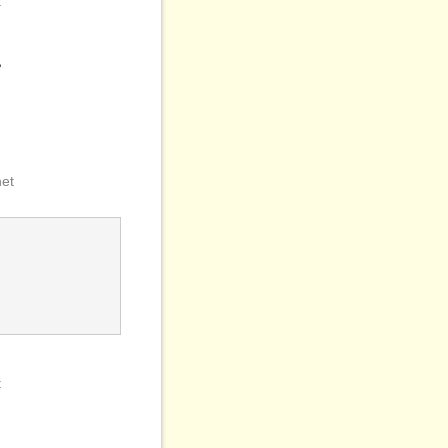
t
。
et
t