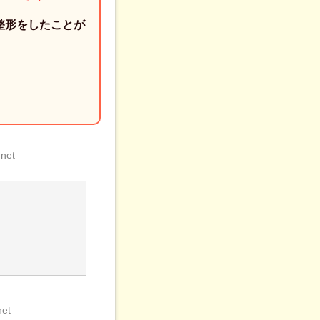
整形をしたことが
net
。
net