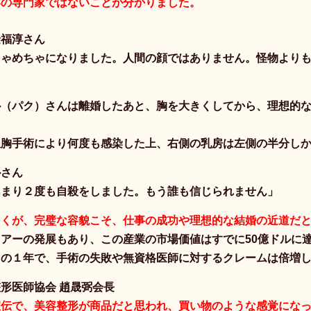
形の専門家ではないことが分かりました。
金福淳さん
ちゃめちゃになりました。人間の顔ではありません。怪物より
朴（パク）さんは離婚したあと、胸を大きくしてから、理想的
。
豊胸手術により何度も感染した上、右側の乳房は左側の半分し
朴さん
あまり２度も自殺をしました。もう誰も信じられません」
多くが、完璧な容貌こそ、仕事の成功や理想的な結婚の近道だ
アーの発展もあり、この産業の市場価値はすでに50億ドルに
この１年で、手術の失敗や無資格医師に対するクレームは倍増
形医師協会 趙晟弼会長
宣伝で、美容整形が商品だと思われ、買い物のような感覚にな