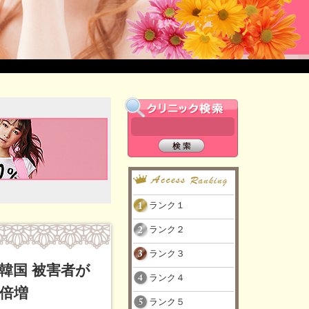
ランク１
ランク２
ランク３
韓国 被害者が
ランク４
倍増
ランク５