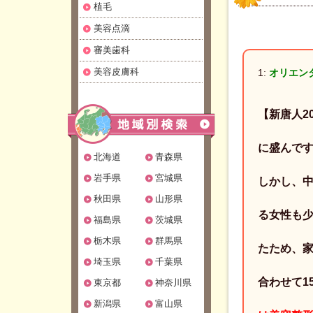
植毛
美容点滴
審美歯科
美容皮膚科
1:
オリエンタ
【新唐人2
に盛んで
北海道
青森県
岩手県
宮城県
しかし、
秋田県
山形県
る女性も
福島県
茨城県
栃木県
群馬県
たため、
埼玉県
千葉県
合わせて1
東京都
神奈川県
新潟県
富山県