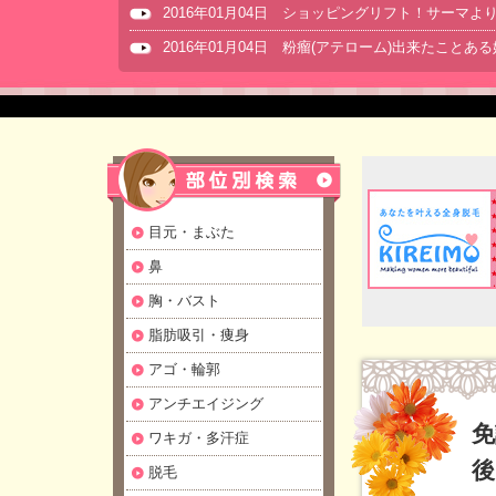
2016年01月04日 ショッピングリフト！サーマ
2016年01月04日 粉瘤(アテローム)出来たことあ
目元・まぶた
鼻
胸・バスト
脂肪吸引・痩身
アゴ・輪郭
アンチエイジング
免
ワキガ・多汗症
後
脱毛