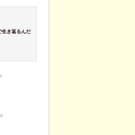
で生き返るんだ
t
et