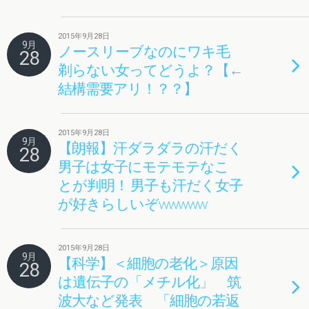
2015年9月28日
9月
ノースリーブなのにワキ毛
28
剃らない女ってどうよ？【←
結構需要アリ！？？】
2015年9月28日
9月
【朗報】汗ダラダラの汗だく
28
男子は女子にモテモテなこ
とが判明！ 男子も汗だく女子
が好きらしいぞwwwww
2015年9月28日
9月
【科学】＜細胞の老化＞原因
28
は遺伝子の「メチル化」 筑
波大など発表 「細胞の若返