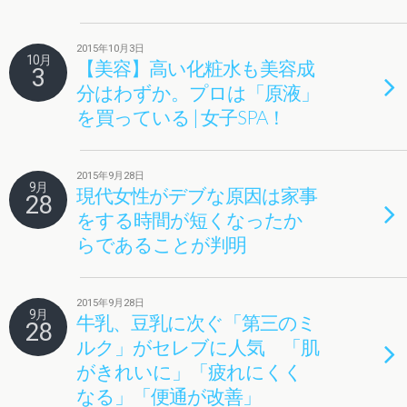
2015年10月3日
10月
【美容】高い化粧水も美容成
3
分はわずか。プロは「原液」
を買っている | 女子SPA！
2015年9月28日
9月
現代女性がデブな原因は家事
28
をする時間が短くなったか
らであることが判明
2015年9月28日
9月
牛乳、豆乳に次ぐ「第三のミ
28
ルク」がセレブに人気 「肌
がきれいに」「疲れにくく
なる」「便通が改善」