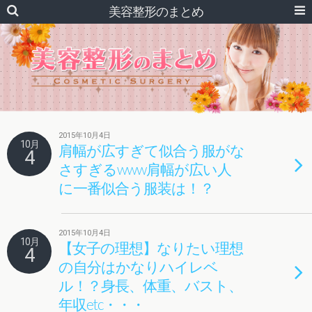
美容整形のまとめ
2015年10月4日
10月
肩幅が広すぎて似合う服がな
4
さすぎるwww肩幅が広い人
に一番似合う服装は！？
2015年10月4日
10月
【女子の理想】なりたい理想
4
の自分はかなりハイレベ
ル！？身長、体重、バスト、
年収etc・・・