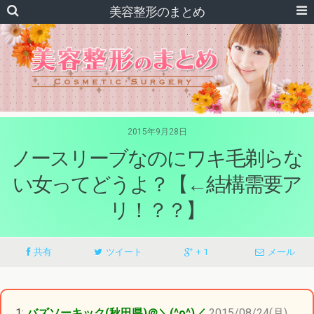
美容整形のまとめ
2015年9月28日
ノースリーブなのにワキ毛剃らな
い女ってどうよ？【←結構需要ア
リ！？？】
共有
ツイート
+ 1
メール
1:
バズソーキック(秋田県)＠＼(^o^)／
2015/08/24(月)