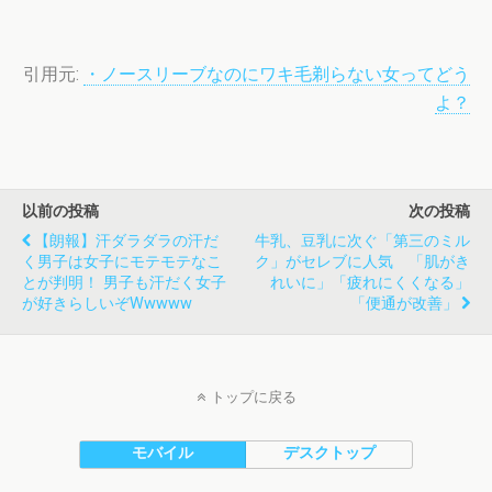
引用元:
・ノースリーブなのにワキ毛剃らない女ってどう
よ？
以前の投稿
次の投稿
【朗報】汗ダラダラの汗だ
牛乳、豆乳に次ぐ「第三のミル
く男子は女子にモテモテなこ
ク」がセレブに人気 「肌がき
とが判明！ 男子も汗だく女子
れいに」「疲れにくくなる」
が好きらしいぞwwwww
「便通が改善」
トップに戻る
モバイル
デスクトップ