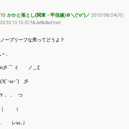
10:
かかと落とし(関東・甲信越)＠＼(^o^)／
2015/08/24(月)
20:53:13.10 ID:TAJe8kAeO.net
ノーブリーフな男ってどうよ？
,～、
n彡 ⌒ ミ ノ＿ζ
(ﾖ(`･ω･´) 彡
Y． ． つ
｜ （
. レω､｣