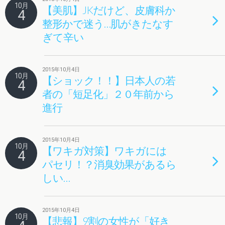
10月
【美肌】JKだけど、皮膚科か
4
整形かで迷う…肌がきたなす
ぎて辛い
2015年10月4日
10月
【ショック！！】日本人の若
4
者の「短足化」２０年前から
進行
2015年10月4日
10月
【ワキガ対策】ワキガには
4
パセリ！？消臭効果があるら
しい…
2015年10月4日
10月
【悲報】9割の女性が「好き