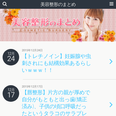
美容整形のまとめ
2015年12月24日
12月
【トレチノイン】妊娠腺や虫
24
刺されにも結構効果あるらし
いｗｗｗ！！
2015年12月17日
12月
【唇整形】片方の親が厚めで
17
自分がもともと出っ歯(矯正
済み)、子供の頃口呼吸だっ
たというタラコのサラブレ