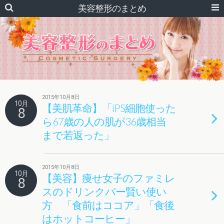
美容整形のまとめ
2015年10月8日
10月
【美肌革命】「iPS細胞使った
8
ら67歳の人の肌が36歳相当
まで若返った」
2015年10月8日
10月
【美容】痩せ女子のファミレ
8
スのドリンクバー賢い使い
方 「食前はココア」「食後
はホットコーヒー」