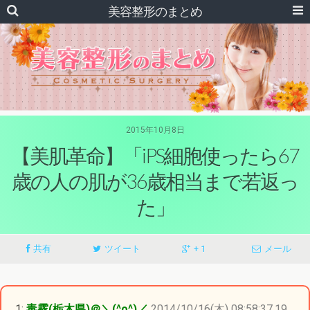
美容整形のまとめ
2015年10月8日
【美肌革命】「iPS細胞使ったら67
歳の人の肌が36歳相当まで若返っ
た」
共有
ツイート
+ 1
メール
1:
毒霧(栃木県)＠＼(^o^)／
2014/10/16(木) 08:58:37.19