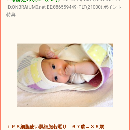
ID:ONBRAfUM0.net BE:886559449-PLT(21000) ポイント
特典
ｉＰＳ細胞使い肌細胞若返り ６７歳→３６歳