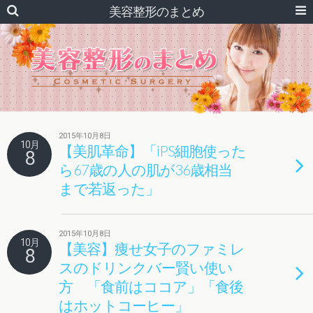
美容整形のまとめ
2015年10月8日
10月
【美肌革命】「iPS細胞使った
8
ら67歳の人の肌が36歳相当
まで若返った」
2015年10月8日
10月
【美容】痩せ女子のファミレ
8
スのドリンクバー賢い使い
方 「食前はココア」「食後
はホットコーヒー」