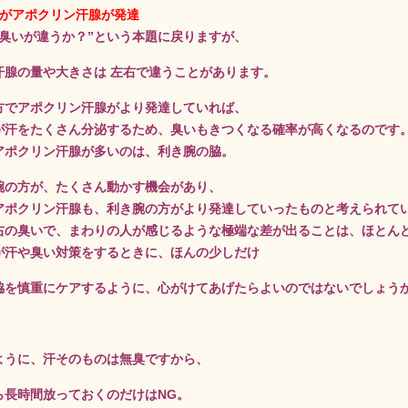
方がアポクリン汗腺が発達
で臭いが違うか？”という本題に戻りますが、
汗腺の量や大きさは
左右で違うことがあります。
方でアポクリン汗腺がより発達していれば、
が汗をたくさん分泌するため、臭いもきつくなる確率が高くなるのです
アポクリン汗腺が多いのは、利き腕の脇。
腕の方が、たくさん動かす機会があり、
アポクリン汗腺も、利き腕の方がより発達していったものと考えられて
右の臭いで、まわりの人が感じるような極端な差が出ることは、ほとん
が汗や臭い対策をするときに、ほんの少しだけ
脇を慎重にケアするように、心がけてあげたらよいのではないでしょう
ように、汗そのものは無臭ですから、
ら長時間放っておくのだけはNG。