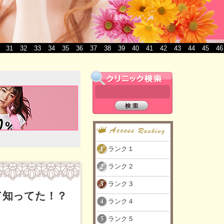
31
32
33
34
35
36
37
38
39
40
41
42
43
44
45
46
ランク１
ランク２
ランク３
て知ってた！？
ランク４
ランク５