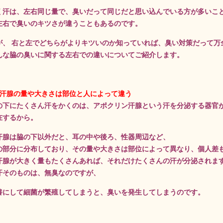
く汗は、左右同じ量で、臭いだって同じだと思い込んでいる方が多いこ
左右で臭いのキツさが違うこともあるのです。
が、
右と左でどちらがよりキツいのか知っていれば、臭い対策だって万
んな脇の臭いに関する左右での違いについてご紹介します。
ン汗腺の量や大きさは部位と人によって違う
の下にたくさん汗をかくのは、アポクリン汗腺という汗を分泌する器官
在するから。
汗腺は脇の下以外だと、耳の中や後ろ、性器周辺など、
の部分に分布しており、その量や大きさは部位によって異なり、個人差
汗腺が大きく量もたくさんあれば、それだけたくさんの汗が分泌されま
汗そのものは、無臭なのですが、
養にして細菌が繁殖してしまうと、臭いを発生してしまうのです。