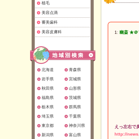
植毛
美容点滴
審美歯科
美容皮膚科
1:
幽斎 ★＠＼
北海道
青森県
岩手県
宮城県
秋田県
山形県
福島県
茨城県
栃木県
群馬県
埼玉県
千葉県
東京都
神奈川県
えっ左右で
http://news
新潟県
富山県