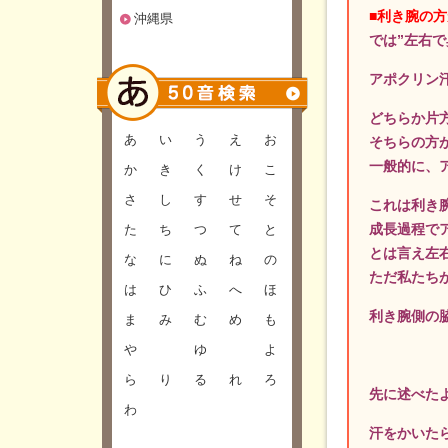
■利き腕の
沖縄県
では”左右
アポクリン
どちらか片
あ
い
う
え
お
そちらの方
一般的に、
か
き
く
け
こ
さ
し
す
せ
そ
これは利き
成長過程で
た
ち
つ
て
と
とは言え左
な
に
ぬ
ね
の
ただ私たち
は
ひ
ふ
へ
ほ
利き腕側の
ま
み
む
め
も
や
ゆ
よ
ら
り
る
れ
ろ
先に述べた
わ
汗をかいた