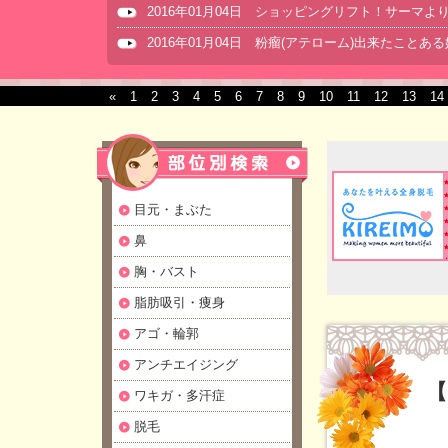
2016年01月04日 ショッピングリフト！サーマ
2016年01月04日 粉瘤(アテローム)出来たことあ
«
1
2
3
4
5
6
7
8
9
10
11
12
13
14
目元・まぶた
鼻
胸・バスト
脂肪吸引・痩身
アゴ・輪郭
アンチエイジング
【
ワキガ・多汗症
脱毛