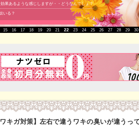
より効果あるような感じしますが・・どうなんでしょ？
る奴いる？
22
15
16
17
18
19
20
21
23
24
25
26
27
28
29
30
ワキガ対策】左右で違うワキの臭いが違うっ