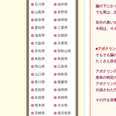
石川県
福井県
脇の下にか
山梨県
長野県
でも実は、
岐阜県
静岡県
自分の臭い
愛知県
三重県
今回は、そ
滋賀県
京都府
大阪府
兵庫県
■アポクリ
奈良県
和歌山県
そもそも脇
鳥取県
島根県
たくさん存
岡山県
広島県
アポクリン
山口県
徳島県
身体の特定
香川県
愛媛県
アポクリン
高知県
福岡県
分泌された
佐賀県
長崎県
その汗を栄
熊本県
大分県
宮崎県
鹿児島県