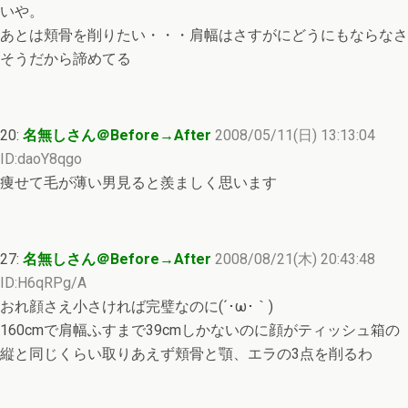
いや。
あとは頬骨を削りたい・・・肩幅はさすがにどうにもならなさ
そうだから諦めてる
20:
名無しさん＠Before→After
2008/05/11(日) 13:13:04
ID:daoY8qgo
痩せて毛が薄い男見ると羨ましく思います
27:
名無しさん＠Before→After
2008/08/21(木) 20:43:48
ID:H6qRPg/A
おれ顔さえ小さければ完璧なのに(´･ω･｀)
160cmで肩幅ふすまで39cmしかないのに顔がティッシュ箱の
縦と同じくらい取りあえず頬骨と顎、エラの3点を削るわ