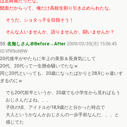
は足綺麗だったな。
髭面だからって、俺だけ高校生割り引き止められたな。
そうだ、ショタっ子を目指そう！
そんな人いませんか、語りませんか、闘いませんか？
55:
名無しさん＠Before→After
2009/03/30(月) 15:06:45
ID:VfR9oN9W
20代後半がやたらに年上の美形＆長身気にして
20代、20代って一生懸命騒いでたなｗ
同じ20代といっても、20歳になったばかりと28,9じゃ違いす
ぎるのにｗ
でも20代前半というか、20歳でも小学生から見ればもう
おじさんだよね、、、
子供の頃、アイドルが18,9歳だと分かった時点で
大人というかなんかおじさんの一歩手前なんだ、、、と
感じてた