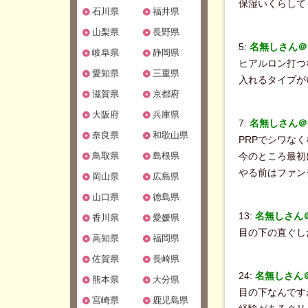
保湿いくらして
石川県
福井県
山梨県
長野県
5:
名無しさん＠Be
岐阜県
静岡県
ヒアルロン打つ
愛知県
三重県
入れるタイプが
滋賀県
京都府
大阪府
兵庫県
7:
名無しさん＠Be
奈良県
和歌山県
PRPでシワな
鳥取県
島根県
今のところ最初
やる前はファン
岡山県
広島県
山口県
徳島県
13:
名無しさん＠B
香川県
愛媛県
目の下の直ぐし
高知県
福岡県
佐賀県
長崎県
24:
名無しさん＠B
熊本県
大分県
目の下なんです
宮崎県
鹿児島県