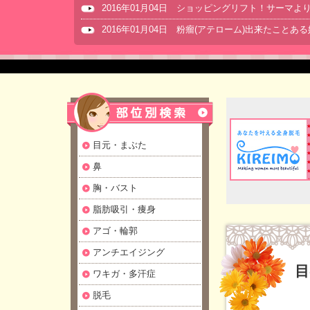
2016年01月04日 ショッピングリフト！サーマ
2016年01月04日 粉瘤(アテローム)出来たことあ
目元・まぶた
鼻
胸・バスト
脂肪吸引・痩身
アゴ・輪郭
アンチエイジング
目
ワキガ・多汗症
脱毛