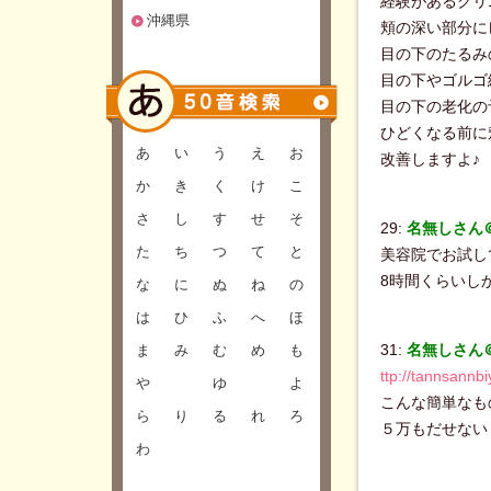
経験があるクリ
沖縄県
頬の深い部分に
目の下のたるみ
目の下やゴルゴ
目の下の老化の
ひどくなる前に
あ
い
う
え
お
改善しますよ♪
か
き
く
け
こ
さ
し
す
せ
そ
29:
名無しさん＠B
た
ち
つ
て
と
美容院でお試し
8時間くらいし
な
に
ぬ
ね
の
は
ひ
ふ
へ
ほ
31:
名無しさん＠B
ま
み
む
め
も
ttp://tannsannb
や
ゆ
よ
こんな簡単なも
ら
り
る
れ
ろ
５万もだせない
わ