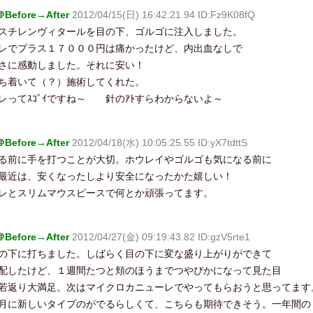
efore→After
2012/04/15(日) 16:42:21.94 ID:Fz9K08fQ
スチレンヴィタールを目の下、ゴルゴに注入しました。
レでプラス１７０００円は痛かったけど、内出血なしで
さに感動しました。それに安い！
ち着いて（？）施術してくれた。
レってｽｺﾞｲですね～ 針のｱﾄすらわからないよ～
efore→After
2012/04/18(水) 10:05:25.55 ID:yX7tdttS
る前に手を打つことが大切。ホウレイやゴルゴも気になる前に
最近は、安くなったしより安全になったかた嬉しい！
レとスリムマウスピースで何とか頑張ってます。
efore→After
2012/04/27(金) 09:19:43.82 ID:gzV5rte1
の下に打ちました。しばらく目の下に変な盛り上がりができて
配したけど、１週間たつと頬のほうまでつやぴかになって見た目
若返り大満足。次はマイクロカニューレでやってもらおうと思ってます
月に新しいタイプのがでるらしくて、こちらも期待できそう。一年間の