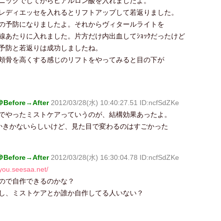
ニックでしてからヒアルロン酸を入れましたよ。
レディエッセを入れるとリフトアップして若返りました。
の予防になりましたよ。それからヴィタールライトを
線あたりに入れました。片方だけ内出血してｼｮｯｸだったけど
予防と若返りは成功しましたね。
頬骨を高くする感じのリフトをやってみると目の下が
efore→After
2012/03/28(水) 10:40:27.51 ID:ncfSdZKe
でやったミストケアっていうのが、結構効果あったよ。
かきかないらしいけど、見た目で変わるのはすごかった
efore→After
2012/03/28(水) 16:30:04.78 ID:ncfSdZKe
iyou.seesaa.net/
ので自作できるのかな？
し、ミストケアとか誰か自作してる人いない？