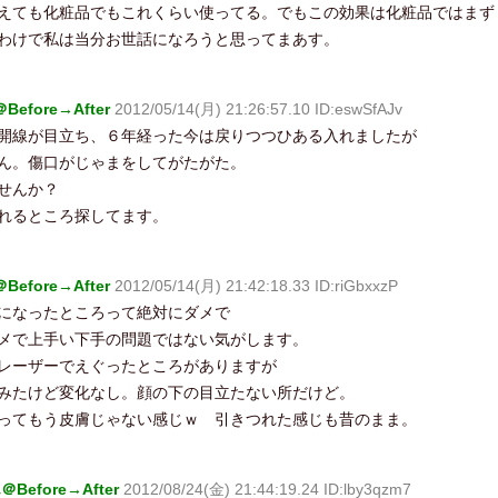
えても化粧品でもこれくらい使ってる。でもこの効果は化粧品ではまず
わけで私は当分お世話になろうと思ってまあす。
efore→After
2012/05/14(月) 21:26:57.10 ID:eswSfAJv
開線が目立ち、６年経った今は戻りつつひある入れましたが
ん。傷口がじゃまをしてがたがた。
せんか？
れるところ探してます。
efore→After
2012/05/14(月) 21:42:18.33 ID:riGbxxzP
になったところって絶対にダメで
メで上手い下手の問題ではない気がします。
レーザーでえぐったところがありますが
みたけど変化なし。顔の下の目立たない所だけど。
傷ってもう皮膚じゃない感じｗ 引きつれた感じも昔のまま。
efore→After
2012/08/24(金) 21:44:19.24 ID:lby3qzm7