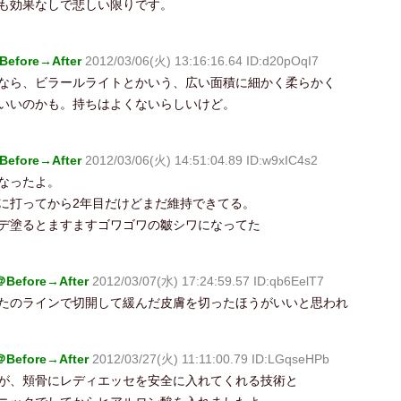
も効果なしで悲しい限りです。
fore→After
2012/03/06(火) 13:16:16.64 ID:d20pOqI7
なら、ビラールライトとかいう、広い面積に細かく柔らかく
いいのかも。持ちはよくないらしいけど。
fore→After
2012/03/06(火) 14:51:04.89 ID:w9xIC4s2
くなったよ。
に打ってから2年目だけどまだ維持できてる。
デ塗るとますますゴワゴワの皺シワになってた
efore→After
2012/03/07(水) 17:24:59.57 ID:qb6EelT7
たのラインで切開して緩んだ皮膚を切ったほうがいいと思われ
efore→After
2012/03/27(火) 11:11:00.79 ID:LGqseHPb
が、頬骨にレディエッセを安全に入れてくれる技術と