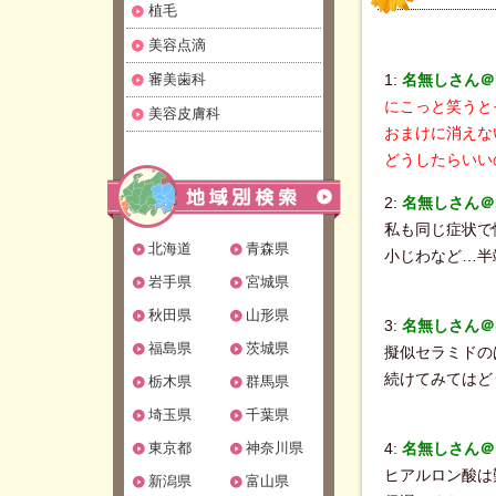
植毛
美容点滴
審美歯科
1:
名無しさん＠Be
にこっと笑うと
美容皮膚科
おまけに消えな
どうしたらいい
2:
名無しさん＠Be
私も同じ症状で
北海道
青森県
小じわなど…半
岩手県
宮城県
秋田県
山形県
3:
名無しさん＠Be
福島県
茨城県
擬似セラミドの
続けてみてはど
栃木県
群馬県
埼玉県
千葉県
東京都
神奈川県
4:
名無しさん＠Be
ヒアルロン酸は
新潟県
富山県