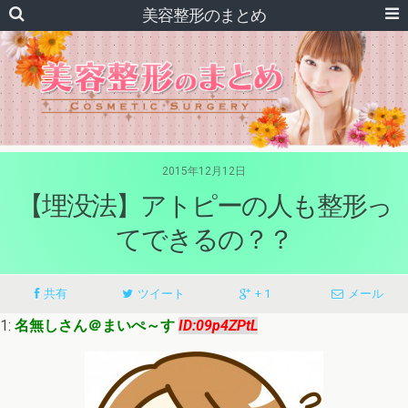
美容整形のまとめ
2015年12月12日
【埋没法】アトピーの人も整形っ
てできるの？？
共有
ツイート
+ 1
メール
1:
名無しさん＠まいぺ～す
ID:09p4ZPtL