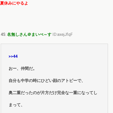
夏休みにやるよ
45:
名無しさん＠まいぺ～す
ID:axejJfqF
>>44
おー、仲間だ。
自分も中学の時にひどい顔のアトピーで、
奥二重だったのが片方だけ完全な一重になってし
まって、