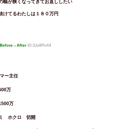
幅が狭くなってきてお直ししたい
抜けてるわたしは１８０万円
fore→After
ID:3Jo8PnX4
ラマー主任
0万
00万
ミ ホクロ 切開