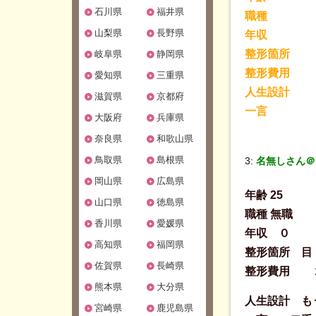
石川県
福井県
職種
山梨県
長野県
年収
整形箇所
岐阜県
静岡県
整形費用
愛知県
三重県
人生設計
滋賀県
京都府
一言
大阪府
兵庫県
奈良県
和歌山県
鳥取県
島根県
3:
名無しさん＠Be
岡山県
広島県
年齢 25
山口県
徳島県
職種 無職
香川県
愛媛県
年収 ０
高知県
福岡県
整形箇所 目
佐賀県
長崎県
整形費用 
熊本県
大分県
人生設計 も
宮崎県
鹿児島県