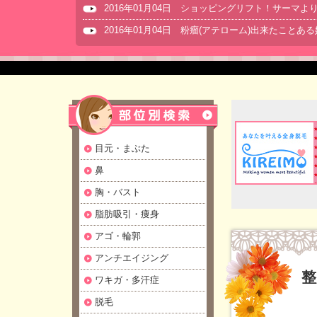
2016年01月04日 ショッピングリフト！サーマ
2016年01月04日 粉瘤(アテローム)出来たことあ
目元・まぶた
鼻
胸・バスト
脂肪吸引・痩身
アゴ・輪郭
アンチエイジング
整
ワキガ・多汗症
脱毛