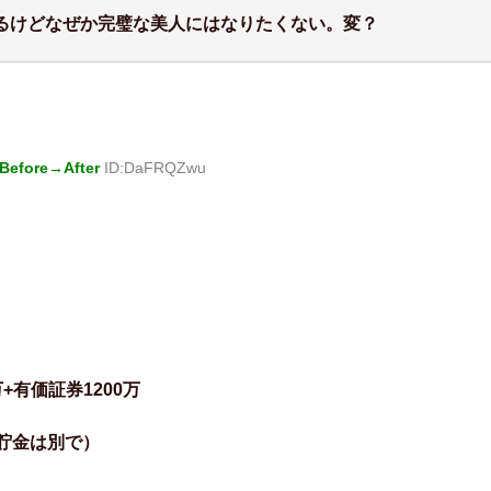
るけどなぜか完璧な美人にはなりたくない。変？
fore→After
ID:DaFRQZwu
万+有価証券1200万
貯金は別で）