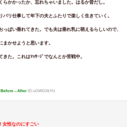
くらかかったか、忘れちゃいました。はるか昔だし。
リバリ仕事して年下の夫とふたりで楽しく生きていく。
ぱい垂れてきた。でも夫は垂れ乳に萌えるらしいので、
にまかせようと思います。
きた。これはﾏｯｻｰｼﾞでなんとか苦戦中。
fore→After
ID:uGWGXkYU
！女性なのにすごい