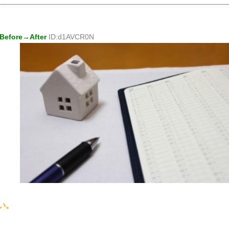
fore→After
ID:d1AVCR0N
い。