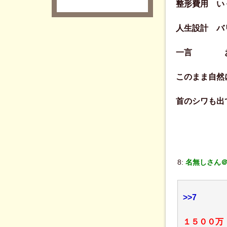
整形費用 い
人生設計 バ
一言 おっ
このまま自然
首のシワも出て
8:
名無しさん＠Be
>>7
１５００万