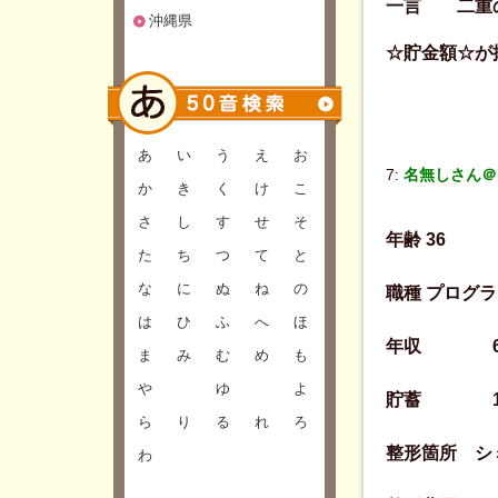
一言 二重の
沖縄県
☆貯金額☆が
あ
い
う
え
お
7:
名無しさん＠Be
か
き
く
け
こ
さ
し
す
せ
そ
年齢 36
た
ち
つ
て
と
な
に
ぬ
ね
の
職種 プログ
は
ひ
ふ
へ
ほ
年収 60
ま
み
む
め
も
や
ゆ
よ
貯蓄 15
ら
り
る
れ
ろ
整形箇所 シ
わ