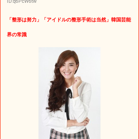
ID:q6PcW6tw
「整形は努力」「アイドルの整形手術は当然」韓国芸能
界の常識