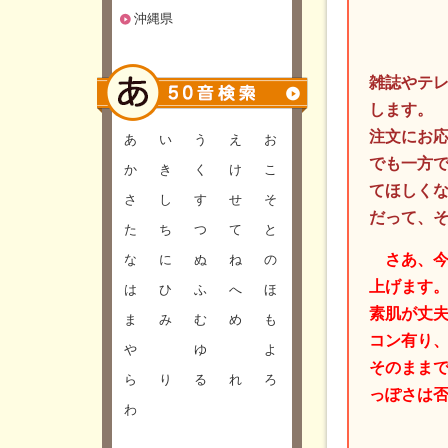
沖縄県
雑誌やテ
します。
注文にお
あ
い
う
え
お
でも一方
か
き
く
け
こ
てほしく
さ
し
す
せ
そ
だって、
た
ち
つ
て
と
さあ、今日
な
に
ぬ
ね
の
上げます
は
ひ
ふ
へ
ほ
素肌が丈夫
ま
み
む
め
も
コン有り
や
ゆ
よ
そのままで
ら
り
る
れ
ろ
っぽさは
わ