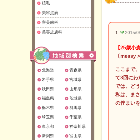
植毛
美容点滴
審美歯科
美容皮膚科
1:
Ψ
2015/0
【25歳小
〔messy
ここまで
北海道
青森県
て3回にわ
岩手県
宮城県
では、ど
秋田県
山形県
私は、まさ
福島県
茨城県
の佇まい
栃木県
群馬県
埼玉県
千葉県
東京都
神奈川県
新潟県
富山県