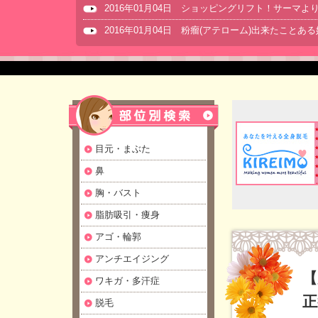
2016年01月04日 ショッピングリフト！サーマ
2016年01月04日 粉瘤(アテローム)出来たことあ
目元・まぶた
鼻
胸・バスト
脂肪吸引・痩身
アゴ・輪郭
アンチエイジング
【
ワキガ・多汗症
正
脱毛