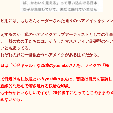
レビ用には、もちろんオーダーされた通りのヘアメイクをタレ
応えするのが、私のヘアメイクアップアーティストとしての仕
で、一般の女の子たちには、そうしたマスメディア先導型のヘ
ないとも思ってる。
それぞれの顔に一番似合うヘアメイクがあるはずだから。
は「活発ギャル」な25歳のyoshikoさんを、メイクで「極
。
で日焼けもし放題というyoshikoさんは、普段は目元を強調
、直線的な眉毛で若さ溢れる快活な印象。
も十分かわいらしいですが、20代後半になってもこのままの
否めないかも。