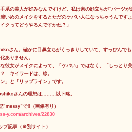
手系の美人が好みなんですけど、私は素の顔立ちが“パーツが
も濃いめのメイクをするとただのケバい人になっちゃうんです
メイクってどうやるんですかね？」
shikoさん。確かに目鼻立ちがくっきりしていて、すっぴんで
変化ありません。
んな彼女がメイクによって、「ケバい」ではなく、「しっとり
は？ キイワードは、線。
イン」と「リップライン」です。
oshikoさんの理想は………以下略。
”messy”で!!（画像有り）
ess-y.com/archives/22830
ップ記事（※別サイト）