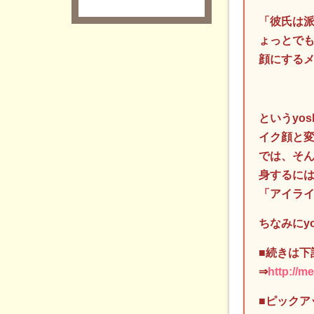
「彼氏は派
ょっとで
顔にする
というyo
イク顔と
では、そ
身するに
「アイラ
ちなみにy
■続きは下記
⇒
http://m
■ピックア