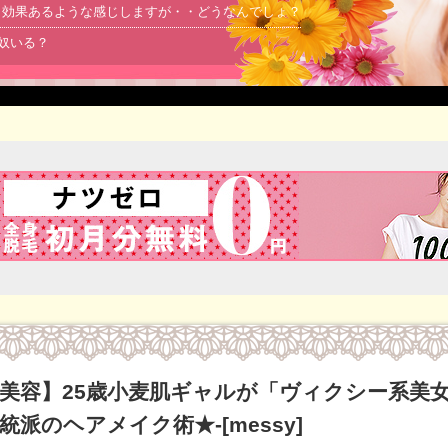
より効果あるような感じしますが・・どうなんでしょ？
る奴いる？
美容】25歳小麦肌ギャルが「ヴィクシー系美
統派のヘアメイク術★-[messy]