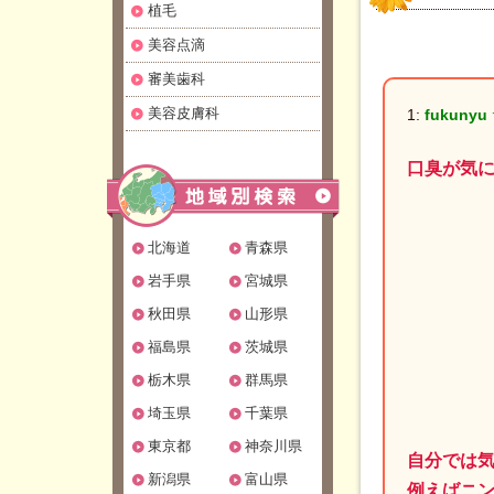
植毛
美容点滴
審美歯科
美容皮膚科
1:
fukunyu
口臭が気
北海道
青森県
岩手県
宮城県
秋田県
山形県
福島県
茨城県
栃木県
群馬県
埼玉県
千葉県
東京都
神奈川県
自分では
新潟県
富山県
例えばニ