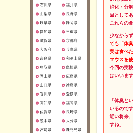
石川県
福井県
消化・分
山梨県
長野県
因として
岐阜県
静岡県
これらの
愛知県
三重県
少なから
滋賀県
京都府
でも「体
大阪府
兵庫県
実は食べ
奈良県
和歌山県
マウスを
鳥取県
島根県
今回の実
はいいま
岡山県
広島県
山口県
徳島県
香川県
愛媛県
「体臭と
高知県
福岡県
いるので
佐賀県
長崎県
近い将来
熊本県
大分県
すね」
宮崎県
鹿児島県