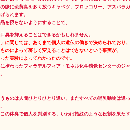
解の際に硫黄臭を多く放つキャベツ、ブロッコリー、アスパラ
あげられます。
食品を摂らないようにすることで、
ず口臭を抑えることはできるかもしれません。
臭」に関しては、あくまで個人の遺伝の働きで決められており
たものによって著しく変えることはできないという事実が、
使った実験によってわかったのです。
験に携わったフィラデルフィア・モネル化学感覚センターのジ
す。
いうものは人間ひとりひとり違い、またすべての哺乳動物は違
す。
、この体臭で個人を判別する、いわば指紋のような役割を果た