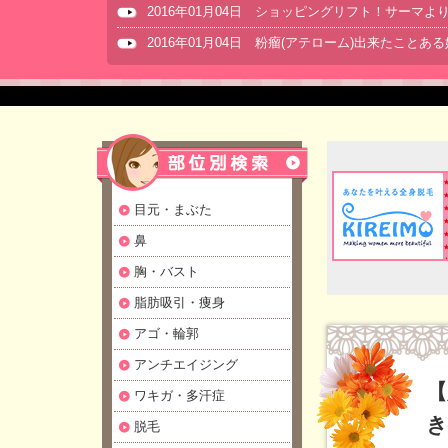
2016年01月04日 ショッピングリフト！サーマ
2016年01月04日 粉瘤(アテローム)出来たことあ
目元・まぶた
鼻
胸・バスト
脂肪吸引・痩身
アゴ・輪郭
アンチエイジング
【
ワキガ・多汗症
き
脱毛