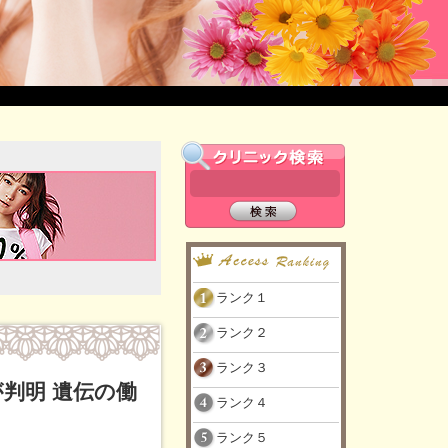
ランク１
ランク２
ランク３
判明 遺伝の働
ランク４
ランク５