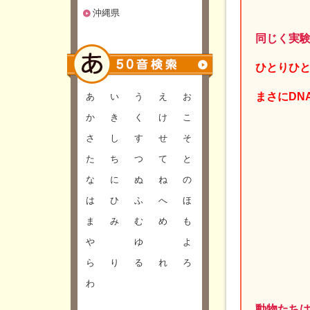
沖縄県
同じく実
ひとりひ
まさにDN
あ
い
う
え
お
か
き
く
け
こ
さ
し
す
せ
そ
た
ち
つ
て
と
な
に
ぬ
ね
の
は
ひ
ふ
へ
ほ
ま
み
む
め
も
や
ゆ
よ
ら
り
る
れ
ろ
わ
動物たち