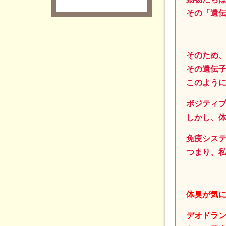
その「遺
そのため
その遺伝
このよう
ポジティ
しかし、
免疫シス
つまり、
体臭が気
デオドラ