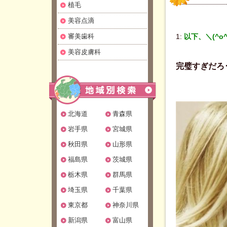
植毛
美容点滴
審美歯科
1:
以下、＼(^o
美容皮膚科
完璧すぎだろ･
北海道
青森県
岩手県
宮城県
秋田県
山形県
福島県
茨城県
栃木県
群馬県
埼玉県
千葉県
東京都
神奈川県
新潟県
富山県