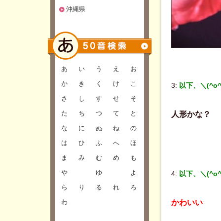
沖縄県
あ
い
う
え
お
か
き
く
け
こ
3:
以下、＼(^o
さ
し
す
せ
そ
た
ち
つ
て
と
人形かな？
な
に
ぬ
ね
の
は
ひ
ふ
へ
ほ
ま
み
む
め
も
や
ゆ
よ
4:
以下、＼(^o
ら
り
る
れ
ろ
わ
かわいい