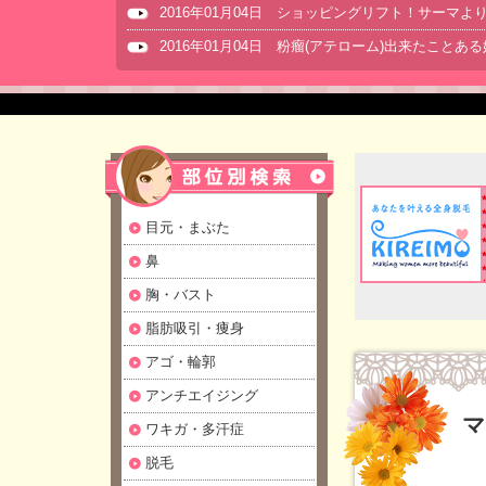
2016年01月04日 ショッピングリフト！サーマ
2016年01月04日 粉瘤(アテローム)出来たことあ
目元・まぶた
鼻
胸・バスト
脂肪吸引・痩身
アゴ・輪郭
アンチエイジング
マ
ワキガ・多汗症
脱毛