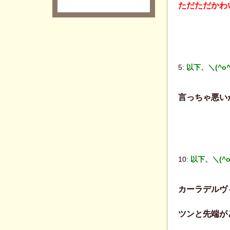
ただただかわ
5:
以下、＼(^o
言っちゃ悪い
10:
以下、＼(^
カーラデルヴ
ツンと先端が