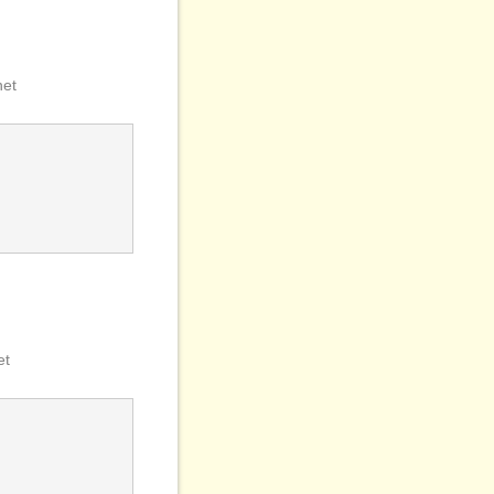
net
et