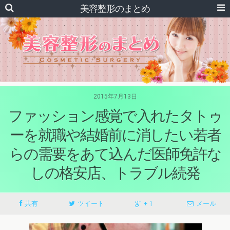
美容整形のまとめ
2015年7月13日
ファッション感覚で入れたタトゥ
ーを就職や結婚前に消したい若者
らの需要をあて込んだ医師免許な
しの格安店、トラブル続発
共有
ツイート
+ 1
メール