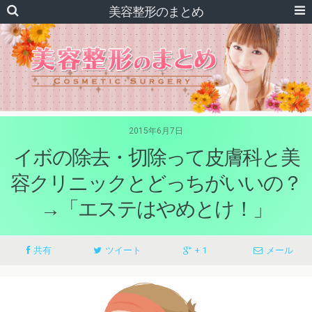
美容整形のまとめ
2015年6月7日
イボの除去・切除って皮膚科と美
容クリニックとどっちがいいの？
→「エステはやめとけ！」
共有
ツイート
+ 1
メール