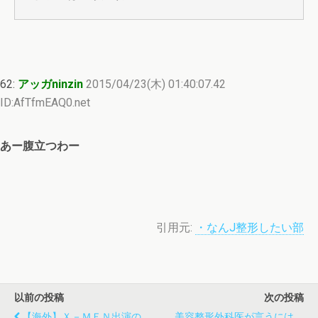
62:
アッガninzin
2015/04/23(木) 01:40:07.42
ID:AfTfmEAQ0.net
あー腹立つわー
引用元:
・なんJ整形したい部
以前の投稿
次の投稿
【海外】Ｘ－ＭＥＮ出演の
美容整形外科医が言うには、