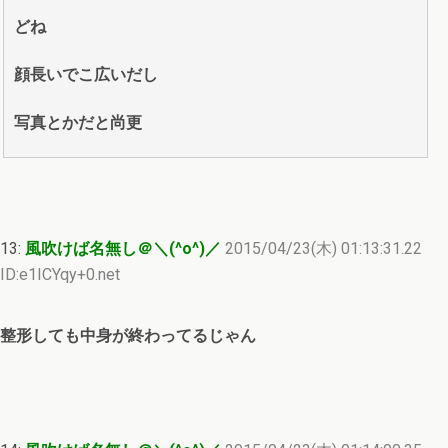
どね
顔長いでこ広いだし
写真とかだと尚更
13:
風吹けば名無し＠＼(^o^)／
2015/04/23(木) 01:13:31.22
ID:e1ICYqy+0.net
整形しても中身が終わってるじゃん