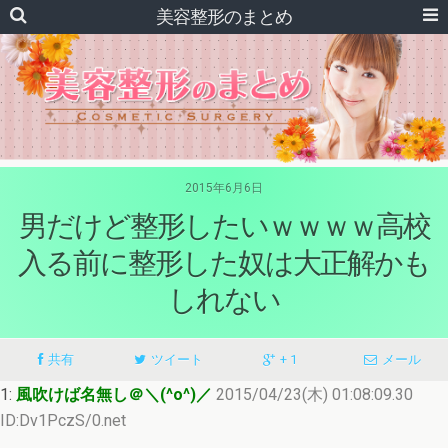
美容整形のまとめ
2015年6月6日
男だけど整形したいｗｗｗｗ高校
入る前に整形した奴は大正解かも
しれない
共有
ツイート
+ 1
メール
1:
風吹けば名無し＠＼(^o^)／
2015/04/23(木) 01:08:09.30
ID:Dv1PczS/0.net