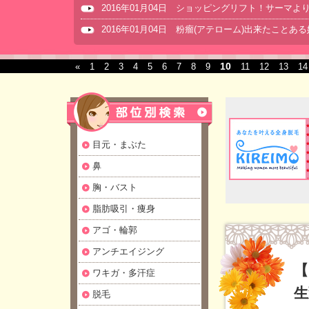
2016年01月04日 ショッピングリフト！サーマ
2016年01月04日 粉瘤(アテローム)出来たことあ
10
«
1
2
3
4
5
6
7
8
9
11
12
13
14
目元・まぶた
鼻
胸・バスト
脂肪吸引・痩身
アゴ・輪郭
アンチエイジング
【
ワキガ・多汗症
生
脱毛