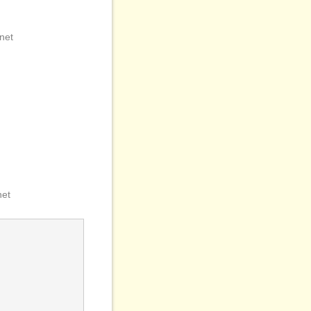
net
net