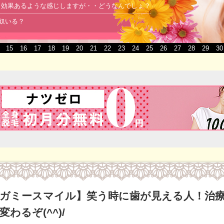
より効果あるような感じしますが・・どうなんでしょ？
る奴いる？
15
16
17
18
19
20
21
22
23
24
25
26
27
28
29
30
ガミースマイル】笑う時に歯が見える人！治
変わるぞ(^^)/