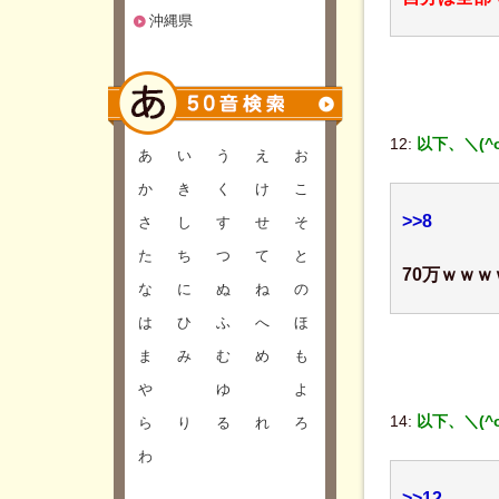
沖縄県
12:
以下、＼(^
あ
い
う
え
お
か
き
く
け
こ
>>8
さ
し
す
せ
そ
た
ち
つ
て
と
70万ｗｗ
な
に
ぬ
ね
の
は
ひ
ふ
へ
ほ
ま
み
む
め
も
や
ゆ
よ
14:
以下、＼(^
ら
り
る
れ
ろ
わ
>>12