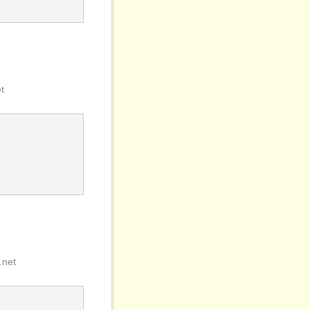
t
.net