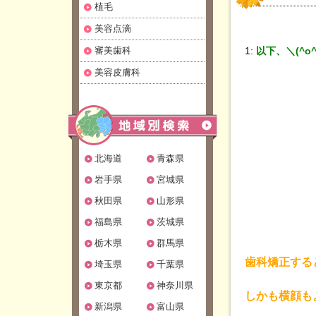
植毛
美容点滴
審美歯科
1:
以下、＼(^o
美容皮膚科
北海道
青森県
岩手県
宮城県
秋田県
山形県
福島県
茨城県
栃木県
群馬県
歯科矯正する
埼玉県
千葉県
東京都
神奈川県
しかも横顔も
新潟県
富山県