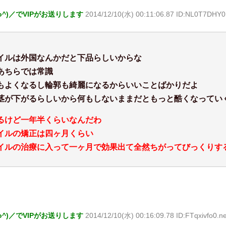
o^)／でVIPがお送りします
2014/12/10(水) 00:11:06.87 ID:NL0T7DHY0
イルは外国なんかだと下品らしいからな
あちらでは常識
もよくなるし輪郭も綺麗になるからいいことばかりだよ
茎が下がるらしいから何もしないままだともっと酷くなってい
るけど一年半くらいなんだわ
イルの矯正は四ヶ月くらい
イルの治療に入って一ヶ月で効果出て全然ちがってびっくりす
o^)／でVIPがお送りします
2014/12/10(水) 00:16:09.78 ID:FTqxivfo0.ne