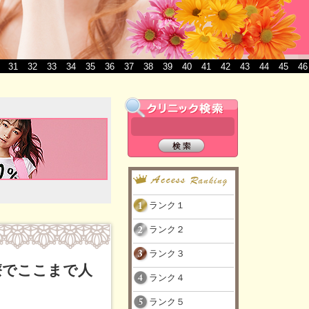
31
32
33
34
35
36
37
38
39
40
41
42
43
44
45
46
ランク１
ランク２
ランク３
療でここまで人
ランク４
ランク５