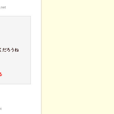
.net
くだろうね
る
t