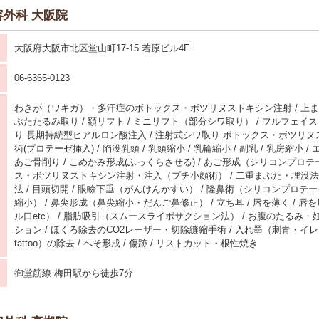
外科 大阪院
大阪府大阪市北区堂山町17-15 若原ビル4F
06-6365-0123
わきが（ワキガ）・多汗症のボトックス・ボツリヌストキシン注射 / 上まぶ
ぶたたるみ取り / 額リフト / ミニリフト（部分シワ取り） / フルフェイス
り 長期持続型ヒアルロン酸注入 / 注射式シワ取り ボトックス・ボツリヌス
術(プロテーゼ挿入) / 陥没乳頭 / 乳頭縮小 / 乳輪縮小 / 副乳 / 乳房縮小 / 
あご骨削り / こめかみ形成(ふっくらさせる) / あご形成（シリコンプロテ
ス・ボツリヌストキシン注射・注入（プチ小顔術） / 二重まぶた・埋没法 
法 / 目頭切開 / 眼瞼下垂（がんけんかすい） / 隆鼻術（シリコンプロテー
縮小） / 鼻尖形成（鼻尖縮小・だんご鼻修正） / 立ち耳 / 唇を薄く / 
ル口etc） / 脂肪吸引（スムースライポサクション法） / お腹のたるみ
ション / ほくろ除去のCO2レーザー・切除縫縮手術 / 入れ墨（刺青・イ
tattoo）の除去 / へそ形成 / 傷跡 / リストカット・根性焼き
御堂筋線 梅田駅から徒歩7分