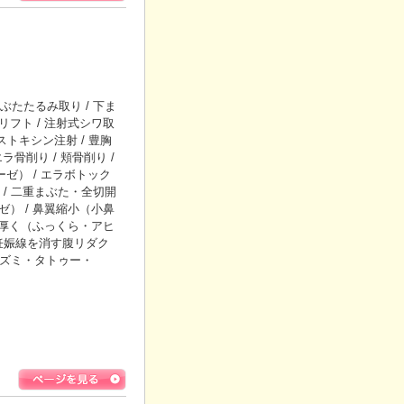
たたるみ取り / 下ま
リフト / 注射式シワ取
トキシン注射 / 豊胸
エラ骨削り / 頬骨削り /
ーゼ） / エラボトック
/ 二重まぶた・全切開
ゼ） / 鼻翼縮小（小鼻
唇を厚く（ふっくら・アヒ
・妊娠線を消す腹リダク
レズミ・タトゥー・