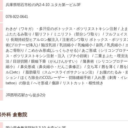
兵庫県明石市松の内2-4-10 ユタカ第一ビル3F
078-922-0641
わきが（ワキガ）・多汗症のボトックス・ボツリヌストキシン注射 / 上まぶ
ぶたたるみ取り / 額リフト / ミニリフト（部分シワ取り） / フルフェイス
り 長期持続型ヒアルロン酸注入 / 注射式シワ取り ボトックス・ボツリヌス
術(プロテーゼ挿入) / 陥没乳頭 / 乳頭縮小 / 乳輪縮小 / 副乳 / 乳房縮小 / 
あご骨削り / こめかみ形成(ふっくらさせる) / あご形成（シリコンプロテ
ス・ボツリヌストキシン注射・注入（プチ小顔術） / 二重まぶた・埋没法 
法 / 目頭切開 / 眼瞼下垂（がんけんかすい） / 隆鼻術（シリコンプロテー
縮小） / 鼻尖形成（鼻尖縮小・だんご鼻修正） / 立ち耳 / 唇を薄く / 
ル口etc） / 脂肪吸引（スムースライポサクション法） / お腹のたるみ
ション / ほくろ除去のCO2レーザー・切除縫縮手術 / 入れ墨（刺青・イ
tattoo）の除去 / へそ形成 / 傷跡 / リストカット・根性焼き
JR西明石駅から徒歩2分
外科 倉敷院
岡山県倉敷市阿知3-3-10 大森ビル3F