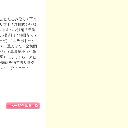
たたるみ取り / 下ま
リフト / 注射式シワ取
トキシン注射 / 豊胸
エラ骨削り / 頬骨削り /
ーゼ） / エラボトック
/ 二重まぶた・全切開
ゼ） / 鼻翼縮小（小鼻
唇を厚く（ふっくら・アヒ
・妊娠線を消す腹リダク
レズミ・タトゥー・