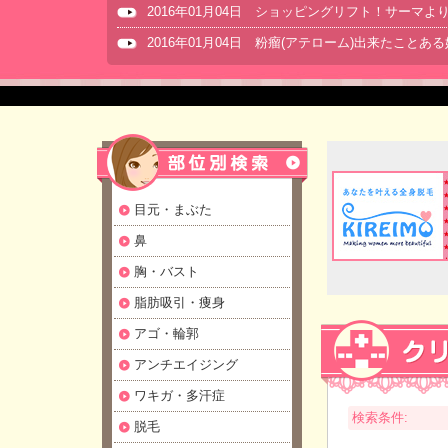
2016年01月04日 ショッピングリフト！サーマ
2016年01月04日 粉瘤(アテローム)出来たことあ
目元・まぶた
鼻
胸・バスト
脂肪吸引・痩身
アゴ・輪郭
アンチエイジング
ワキガ・多汗症
検索条件:
脱毛