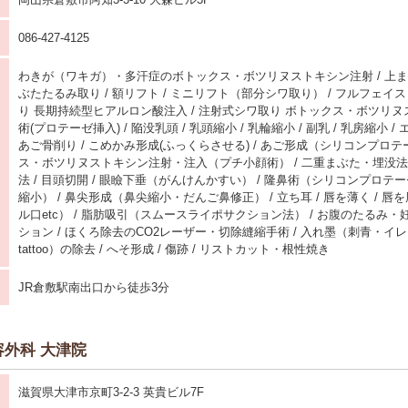
086-427-4125
わきが（ワキガ）・多汗症のボトックス・ボツリヌストキシン注射 / 上まぶ
ぶたたるみ取り / 額リフト / ミニリフト（部分シワ取り） / フルフェイス
り 長期持続型ヒアルロン酸注入 / 注射式シワ取り ボトックス・ボツリヌス
術(プロテーゼ挿入) / 陥没乳頭 / 乳頭縮小 / 乳輪縮小 / 副乳 / 乳房縮小 / 
あご骨削り / こめかみ形成(ふっくらさせる) / あご形成（シリコンプロテ
ス・ボツリヌストキシン注射・注入（プチ小顔術） / 二重まぶた・埋没法 
法 / 目頭切開 / 眼瞼下垂（がんけんかすい） / 隆鼻術（シリコンプロテー
縮小） / 鼻尖形成（鼻尖縮小・だんご鼻修正） / 立ち耳 / 唇を薄く / 
ル口etc） / 脂肪吸引（スムースライポサクション法） / お腹のたるみ
ション / ほくろ除去のCO2レーザー・切除縫縮手術 / 入れ墨（刺青・イ
tattoo）の除去 / へそ形成 / 傷跡 / リストカット・根性焼き
JR倉敷駅南出口から徒歩3分
外科 大津院
滋賀県大津市京町3-2-3 英貴ビル7F