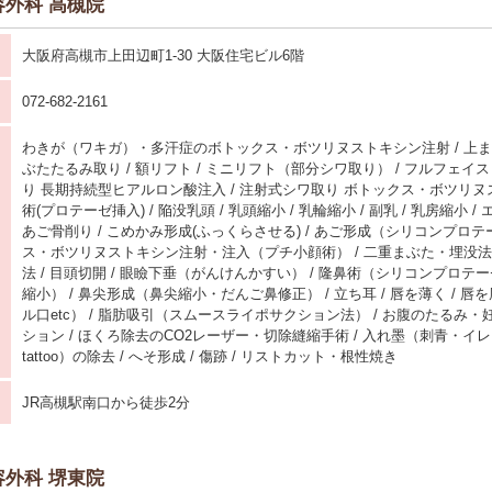
外科 高槻院
大阪府高槻市上田辺町1-30 大阪住宅ビル6階
072-682-2161
わきが（ワキガ）・多汗症のボトックス・ボツリヌストキシン注射 / 上まぶ
ぶたたるみ取り / 額リフト / ミニリフト（部分シワ取り） / フルフェイス
り 長期持続型ヒアルロン酸注入 / 注射式シワ取り ボトックス・ボツリヌス
術(プロテーゼ挿入) / 陥没乳頭 / 乳頭縮小 / 乳輪縮小 / 副乳 / 乳房縮小 / 
あご骨削り / こめかみ形成(ふっくらさせる) / あご形成（シリコンプロテ
ス・ボツリヌストキシン注射・注入（プチ小顔術） / 二重まぶた・埋没法 
法 / 目頭切開 / 眼瞼下垂（がんけんかすい） / 隆鼻術（シリコンプロテー
縮小） / 鼻尖形成（鼻尖縮小・だんご鼻修正） / 立ち耳 / 唇を薄く / 
ル口etc） / 脂肪吸引（スムースライポサクション法） / お腹のたるみ
ション / ほくろ除去のCO2レーザー・切除縫縮手術 / 入れ墨（刺青・イ
tattoo）の除去 / へそ形成 / 傷跡 / リストカット・根性焼き
JR高槻駅南口から徒歩2分
外科 堺東院