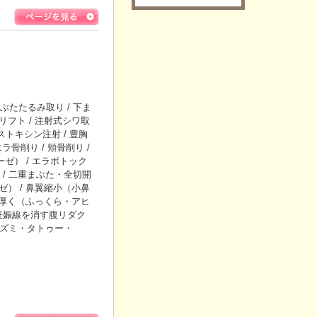
たたるみ取り / 下ま
リフト / 注射式シワ取
トキシン注射 / 豊胸
エラ骨削り / 頬骨削り /
ーゼ） / エラボトック
/ 二重まぶた・全切開
ゼ） / 鼻翼縮小（小鼻
唇を厚く（ふっくら・アヒ
・妊娠線を消す腹リダク
レズミ・タトゥー・