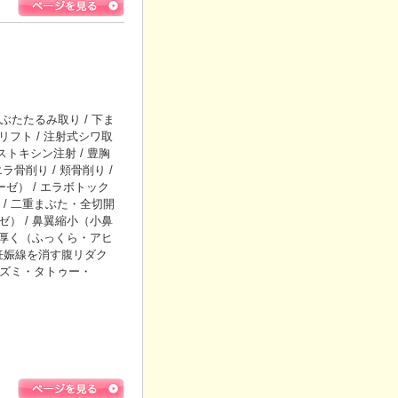
たたるみ取り / 下ま
リフト / 注射式シワ取
トキシン注射 / 豊胸
エラ骨削り / 頬骨削り /
ーゼ） / エラボトック
/ 二重まぶた・全切開
ゼ） / 鼻翼縮小（小鼻
唇を厚く（ふっくら・アヒ
・妊娠線を消す腹リダク
レズミ・タトゥー・