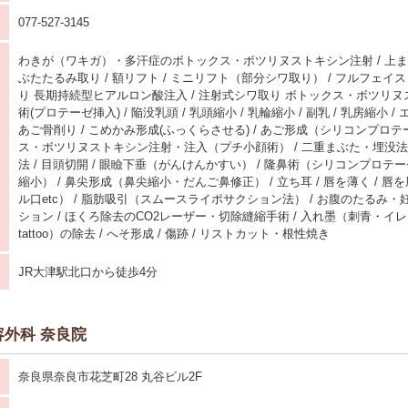
077-527-3145
わきが（ワキガ）・多汗症のボトックス・ボツリヌストキシン注射 / 上まぶ
ぶたたるみ取り / 額リフト / ミニリフト（部分シワ取り） / フルフェイス
り 長期持続型ヒアルロン酸注入 / 注射式シワ取り ボトックス・ボツリヌス
術(プロテーゼ挿入) / 陥没乳頭 / 乳頭縮小 / 乳輪縮小 / 副乳 / 乳房縮小 / 
あご骨削り / こめかみ形成(ふっくらさせる) / あご形成（シリコンプロテ
ス・ボツリヌストキシン注射・注入（プチ小顔術） / 二重まぶた・埋没法 
法 / 目頭切開 / 眼瞼下垂（がんけんかすい） / 隆鼻術（シリコンプロテー
縮小） / 鼻尖形成（鼻尖縮小・だんご鼻修正） / 立ち耳 / 唇を薄く / 
ル口etc） / 脂肪吸引（スムースライポサクション法） / お腹のたるみ
ション / ほくろ除去のCO2レーザー・切除縫縮手術 / 入れ墨（刺青・イ
tattoo）の除去 / へそ形成 / 傷跡 / リストカット・根性焼き
JR大津駅北口から徒歩4分
外科 奈良院
奈良県奈良市花芝町28 丸谷ビル2F