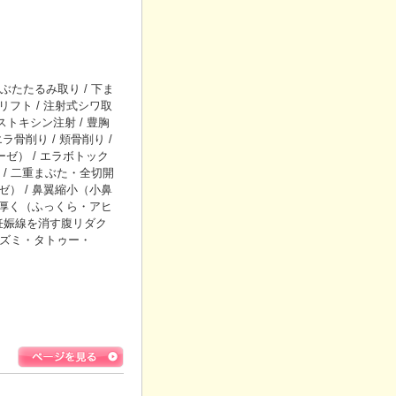
たたるみ取り / 下ま
リフト / 注射式シワ取
トキシン注射 / 豊胸
エラ骨削り / 頬骨削り /
ーゼ） / エラボトック
/ 二重まぶた・全切開
ゼ） / 鼻翼縮小（小鼻
唇を厚く（ふっくら・アヒ
・妊娠線を消す腹リダク
レズミ・タトゥー・