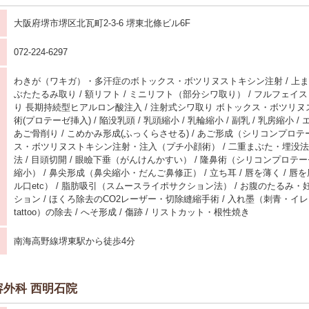
大阪府堺市堺区北瓦町2-3-6 堺東北條ビル6F
072-224-6297
わきが（ワキガ）・多汗症のボトックス・ボツリヌストキシン注射 / 上まぶ
ぶたたるみ取り / 額リフト / ミニリフト（部分シワ取り） / フルフェイス
り 長期持続型ヒアルロン酸注入 / 注射式シワ取り ボトックス・ボツリヌス
術(プロテーゼ挿入) / 陥没乳頭 / 乳頭縮小 / 乳輪縮小 / 副乳 / 乳房縮小 / 
あご骨削り / こめかみ形成(ふっくらさせる) / あご形成（シリコンプロテ
ス・ボツリヌストキシン注射・注入（プチ小顔術） / 二重まぶた・埋没法 
法 / 目頭切開 / 眼瞼下垂（がんけんかすい） / 隆鼻術（シリコンプロテー
縮小） / 鼻尖形成（鼻尖縮小・だんご鼻修正） / 立ち耳 / 唇を薄く / 
ル口etc） / 脂肪吸引（スムースライポサクション法） / お腹のたるみ
ション / ほくろ除去のCO2レーザー・切除縫縮手術 / 入れ墨（刺青・イ
tattoo）の除去 / へそ形成 / 傷跡 / リストカット・根性焼き
南海高野線堺東駅から徒歩4分
外科 西明石院