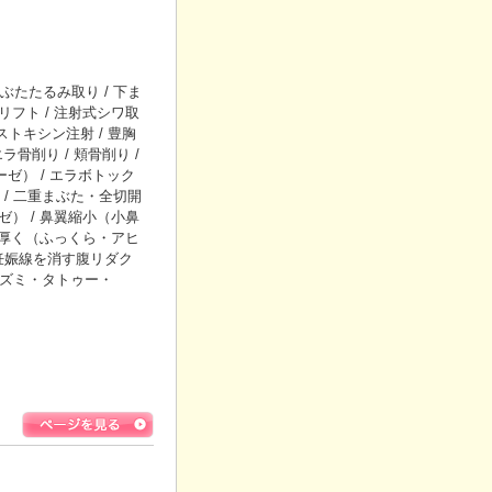
たたるみ取り / 下ま
リフト / 注射式シワ取
トキシン注射 / 豊胸
エラ骨削り / 頬骨削り /
ーゼ） / エラボトック
/ 二重まぶた・全切開
ゼ） / 鼻翼縮小（小鼻
唇を厚く（ふっくら・アヒ
・妊娠線を消す腹リダク
レズミ・タトゥー・