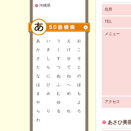
沖縄県
住所
TEL
メニュー
あ
い
う
え
お
か
き
く
け
こ
さ
し
す
せ
そ
た
ち
つ
て
と
な
に
ぬ
ね
の
は
ひ
ふ
へ
ほ
ま
み
む
め
も
アクセス
や
ゆ
よ
ら
り
る
れ
ろ
わ
あさひ美容